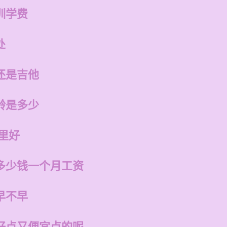
训学费
处
还是吉他
龄是多少
里好
多少钱一个月工资
早不早
好点又便宜点的呢