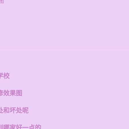
图
学校
修效果图
处和坏处呢
训哪家好一点的